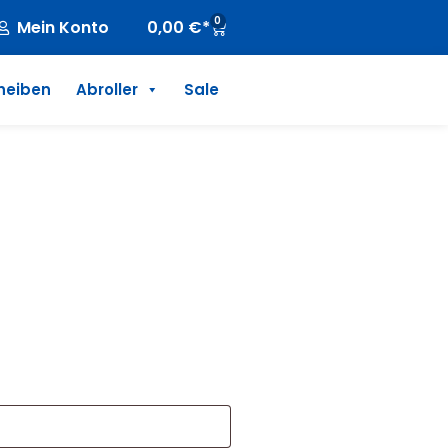
0
Mein Konto
0,00
€
heiben
Abroller
Sale