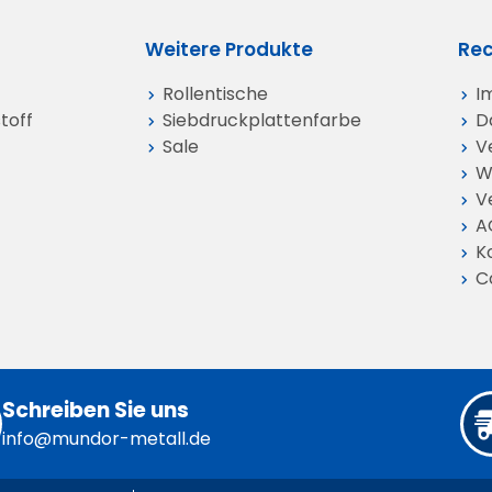
Weitere Produkte
Rec
Rollentische
I
toff
Siebdruckplattenfarbe
D
Sale
V
W
V
A
K
C
Schreiben Sie uns
info@mundor-metall.de