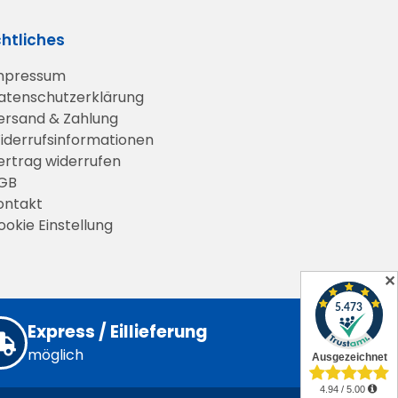
htliches
mpressum
atenschutz­erklärung
ersand & Zahlung
iderrufs­informationen
ertrag widerrufen
GB
ontakt
ookie Einstellung
✕
Express / Eillieferung
möglich