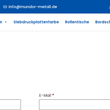
info@mundor-metall.de
en
Siebdruckplattenfarbe
Rollentische
Bordsc
trag widerrufen
E-Mail
*