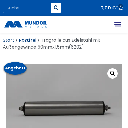
0
0,00
€
Start
/
Rostfrei
/ Tragrolle aus Edelstahl mit
Außengewinde 50mmx1,5mm(6202)
Angebot!