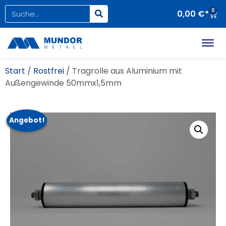
0
0,00
€
Start
/
Rostfrei
/ Tragrolle aus Aluminium mit
Außengewinde 50mmx1,5mm
Angebot!